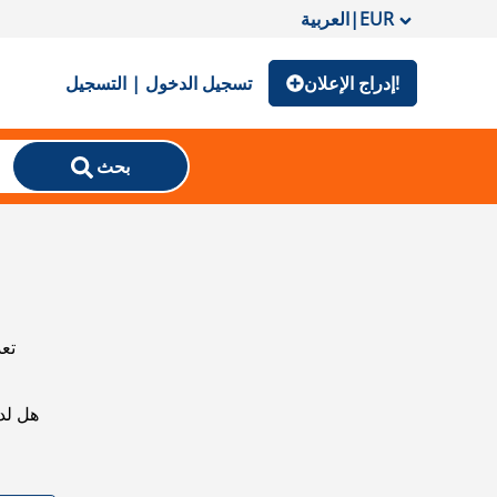
EUR
|
العربية
إدراج الإعلان!
تسجيل الدخول | التسجيل
بحث
تعذ
هل لد