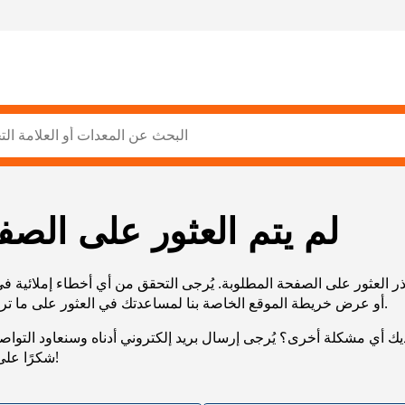
لم يتم العثور على الصف
ر العثور على الصفحة المطلوبة. يُرجى التحقق من أي أخطاء إملائية ف
URL، أو عرض خريطة الموقع الخاصة بنا لمساعدتك في العثور على ما تريد.
يك أي مشكلة أخرى؟ يُرجى إرسال بريد إلكتروني أدناه وسنعاود التوا
شكرًا على صبرك!