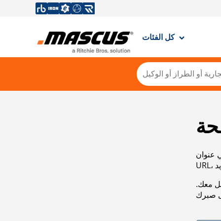
كل الفئات
حة
ي عنوان
صل معك.