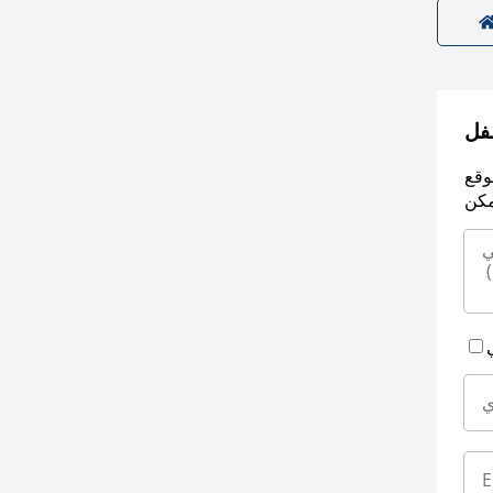
سفل
وقع