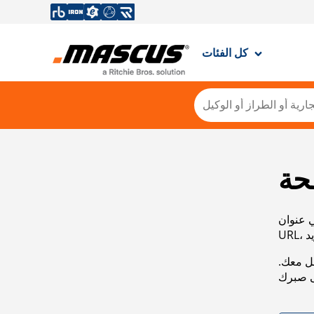
كل الفئات
حة
ي عنوان
صل معك.