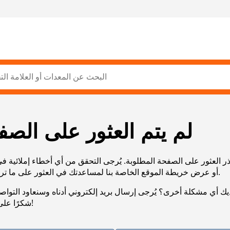
لم يتم العثور على الصف
ر العثور على الصفحة المطلوبة. يُرجى التحقق من أي أخطاء إملائية ف
URL، أو عرض خريطة الموقع الخاصة بنا لمساعدتك في العثور على ما تريد.
يك أي مشكلة أخرى؟ يُرجى إرسال بريد إلكتروني أدناه وسنعاود التوا
شكرًا على صبرك!