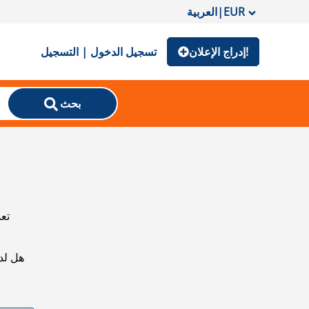
EUR
|
العربية
إدراج الإعلان!
تسجيل الدخول | التسجيل
بحث
تعذ
هل لد