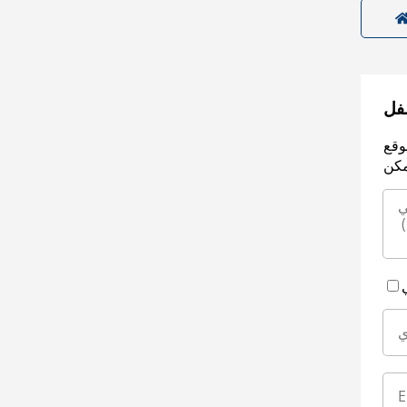
سفل
وقع