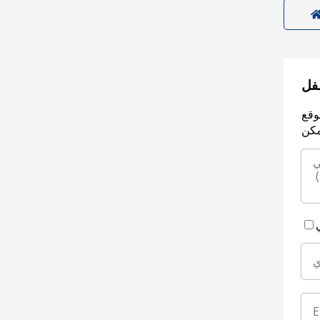
سفل
وقع