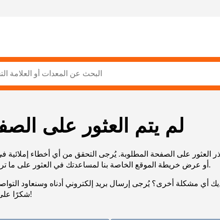
لم يتم العثور على الصف
ر العثور على الصفحة المطلوبة. يُرجى التحقق من أي أخطاء إملائية ف
URL، أو عرض خريطة الموقع الخاصة بنا لمساعدتك في العثور على ما تريد.
يك أي مشكلة أخرى؟ يُرجى إرسال بريد إلكتروني أدناه وسنعاود التوا
شكرًا على صبرك!