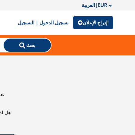
EUR
|
العربية
إدراج الإعلان!
تسجيل الدخول | التسجيل
بحث
تعذ
هل لد