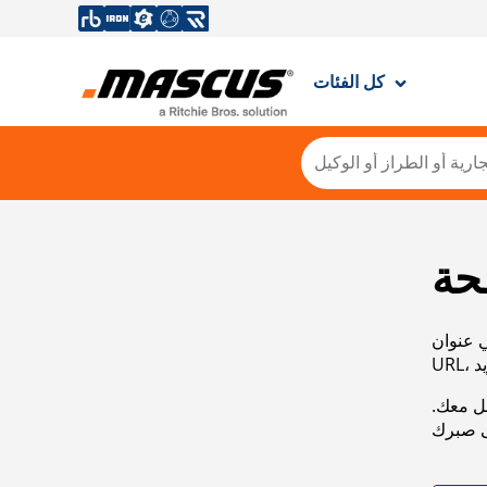
كل الفئات
حة
ي عنوان
صل معك.